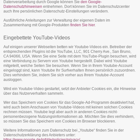
Datenverarbeitung durch Google können Sie
den Google-
Datenschutzhinweisen
entnehmen. Dort können Sie im Datenschutzcenter
auch Ihre persönlichen Datenschutz-Einstellungen verändern.
Ausführliche Anleitungen zur Verwaltung der eigenen Daten im
Zusammenhang mit Google-Produkten
finden Sie hier
.
Eingebettete YouTube-Videos
Auf einigen unserer Webseiten betten wir Youtube-Videos ein. Betreiber der
entsprechenden Plugins ist die YouTube, LLC, 901 Cherry Ave., San Bruno,
CA 94066, USA. Wenn Sie eine Seite mit dem YouTube-Plugin besuchen, wird
eine Verbindung zu Servern von Youtube hergestellt. Dabei wird Youtube
mitgeteilt, welche Seiten Sie besuchen. Wenn Sie in Ihrem Youtube-Account
eingeloggt sind, kann Youtube Ihr Surfverhalten Ihnen persönlich zuzuordnen.
Dies verhindern Sie, indem Sie sich vorher aus Ihrem Youtube-Account
ausloggen.
Wird ein Youtube-Video gestartet, setzt der Anbieter Cookies ein, die Hinweise
über das Nutzerverhalten sammeln.
Wer das Speichern von Cookies für das Google-Ad-Programm deaktiviert hat,
wird auch beim Anschauen von Youtube-Videos mit keinen solchen Cookies
rechnen müssen. Youtube legt aber auch in anderen Cookies nicht-
personenbezogene Nutzungsinformationen ab. Möchten Sie dies verhindern,
so müssen Sie das Speichern von Cookies im Browser blockieren.
Weitere Informationen zum Datenschutz bei „Youtube“ finden Sie in der
Datenschutzerklärung des Anbieters unter:
https://www.google.de/intl/de/policies/privacy/