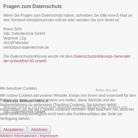
Fragen zum Datenschutz
Wenn Sie Fragen zum Datenschutz haben, schreiben Sie bitte eine E-Mail an
den Vorstand info(ät)muenster-rollt.de oder wenden Sie sich direkt an:
Klaus Sehl
S&L Datentechnik GmbH
Veghestr. 12g
48149 Münster
sehl(ät)sul-datentechnik.de
Die Datenschutzerklärung wurde mit dem
Datenschutzerklärungs-Generator
der activeMind AG erstellt
.
Wir benutzen Cookies
finde uns auf
Wir nutzen Cookies auf unserer Website. Einige von ihnen sind essenziell für den
Betrieb der Seite, während andere uns helfen, diese Website und die
Adresse
Münster rollt e.V.
Nutzererfahrung zu verbessern (Tracking Cookies). Sie können selbst
Münster rollt e.V. c/o Klaus Sehl Veghestr.12g, 48149 Münster, Technik von
entscheiden, ob Sie die Cookies zulassen möchten. Bitte beachten Sie, dass bei
S&L Datentechnik GmbH
einer Ablehnung womöglich nicht mehr alle Funktionalitäten der Seite zur
Verfügung stehen.
Akzeptieren
Ablehnen
Weitere Informationen
|
Impressum