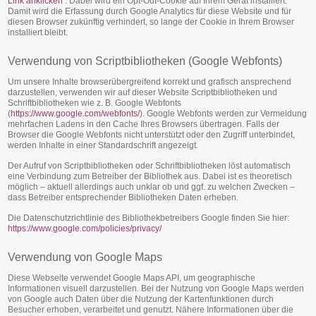
Link anklicken
. Dabei wird ein Opt-Out-Cookie auf Ihrem Gerät installiert.
Damit wird die Erfassung durch Google Analytics für diese Website und für
diesen Browser zukünftig verhindert, so lange der Cookie in Ihrem Browser
installiert bleibt.
Verwendung von Scriptbibliotheken (Google Webfonts)
Um unsere Inhalte browserübergreifend korrekt und grafisch ansprechend
darzustellen, verwenden wir auf dieser Website Scriptbibliotheken und
Schriftbibliotheken wie z. B. Google Webfonts
(
https://www.google.com/webfonts/
). Google Webfonts werden zur Vermeidung
mehrfachen Ladens in den Cache Ihres Browsers übertragen. Falls der
Browser die Google Webfonts nicht unterstützt oder den Zugriff unterbindet,
werden Inhalte in einer Standardschrift angezeigt.
Der Aufruf von Scriptbibliotheken oder Schriftbibliotheken löst automatisch
eine Verbindung zum Betreiber der Bibliothek aus. Dabei ist es theoretisch
möglich – aktuell allerdings auch unklar ob und ggf. zu welchen Zwecken –
dass Betreiber entsprechender Bibliotheken Daten erheben.
Die Datenschutzrichtlinie des Bibliothekbetreibers Google finden Sie hier:
https://www.google.com/policies/privacy/
Verwendung von Google Maps
Diese Webseite verwendet Google Maps API, um geographische
Informationen visuell darzustellen. Bei der Nutzung von Google Maps werden
von Google auch Daten über die Nutzung der Kartenfunktionen durch
Besucher erhoben, verarbeitet und genutzt. Nähere Informationen über die