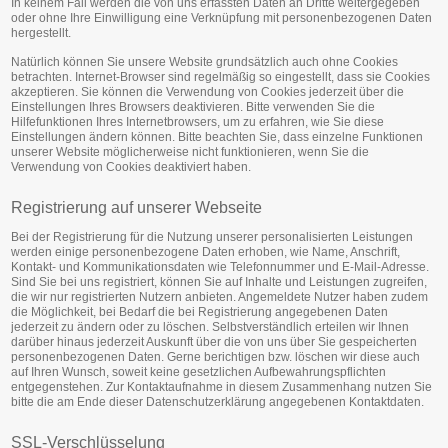
In keinem Fall werden die von uns erfassten Daten an Dritte weitergegeben
oder ohne Ihre Einwilligung eine Verknüpfung mit personenbezogenen Daten
hergestellt.
Natürlich können Sie unsere Website grundsätzlich auch ohne Cookies
betrachten. Internet-Browser sind regelmäßig so eingestellt, dass sie Cookies
akzeptieren. Sie können die Verwendung von Cookies jederzeit über die
Einstellungen Ihres Browsers deaktivieren. Bitte verwenden Sie die
Hilfefunktionen Ihres Internetbrowsers, um zu erfahren, wie Sie diese
Einstellungen ändern können. Bitte beachten Sie, dass einzelne Funktionen
unserer Website möglicherweise nicht funktionieren, wenn Sie die
Verwendung von Cookies deaktiviert haben.
Registrierung auf unserer Webseite
Bei der Registrierung für die Nutzung unserer personalisierten Leistungen
werden einige personenbezogene Daten erhoben, wie Name, Anschrift,
Kontakt- und Kommunikationsdaten wie Telefonnummer und E-Mail-Adresse.
Sind Sie bei uns registriert, können Sie auf Inhalte und Leistungen zugreifen,
die wir nur registrierten Nutzern anbieten. Angemeldete Nutzer haben zudem
die Möglichkeit, bei Bedarf die bei Registrierung angegebenen Daten
jederzeit zu ändern oder zu löschen. Selbstverständlich erteilen wir Ihnen
darüber hinaus jederzeit Auskunft über die von uns über Sie gespeicherten
personenbezogenen Daten. Gerne berichtigen bzw. löschen wir diese auch
auf Ihren Wunsch, soweit keine gesetzlichen Aufbewahrungspflichten
entgegenstehen. Zur Kontaktaufnahme in diesem Zusammenhang nutzen Sie
bitte die am Ende dieser Datenschutzerklärung angegebenen Kontaktdaten.
SSL-Verschlüsselung