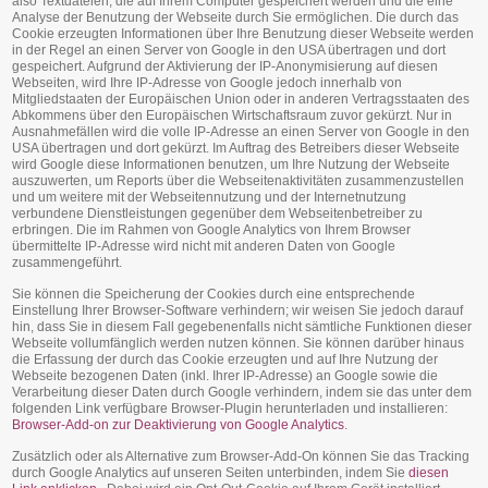
also Textdateien, die auf Ihrem Computer gespeichert werden und die eine
Analyse der Benutzung der Webseite durch Sie ermöglichen. Die durch das
Cookie erzeugten Informationen über Ihre Benutzung dieser Webseite werden
in der Regel an einen Server von Google in den USA übertragen und dort
gespeichert. Aufgrund der Aktivierung der IP-Anonymisierung auf diesen
Webseiten, wird Ihre IP-Adresse von Google jedoch innerhalb von
Mitgliedstaaten der Europäischen Union oder in anderen Vertragsstaaten des
Abkommens über den Europäischen Wirtschaftsraum zuvor gekürzt. Nur in
Ausnahmefällen wird die volle IP-Adresse an einen Server von Google in den
USA übertragen und dort gekürzt. Im Auftrag des Betreibers dieser Webseite
wird Google diese Informationen benutzen, um Ihre Nutzung der Webseite
auszuwerten, um Reports über die Webseitenaktivitäten zusammenzustellen
und um weitere mit der Webseitennutzung und der Internetnutzung
verbundene Dienstleistungen gegenüber dem Webseitenbetreiber zu
erbringen. Die im Rahmen von Google Analytics von Ihrem Browser
übermittelte IP-Adresse wird nicht mit anderen Daten von Google
zusammengeführt.
Sie können die Speicherung der Cookies durch eine entsprechende
Einstellung Ihrer Browser-Software verhindern; wir weisen Sie jedoch darauf
hin, dass Sie in diesem Fall gegebenenfalls nicht sämtliche Funktionen dieser
Webseite vollumfänglich werden nutzen können. Sie können darüber hinaus
die Erfassung der durch das Cookie erzeugten und auf Ihre Nutzung der
Webseite bezogenen Daten (inkl. Ihrer IP-Adresse) an Google sowie die
Verarbeitung dieser Daten durch Google verhindern, indem sie das unter dem
folgenden Link verfügbare Browser-Plugin herunterladen und installieren:
Browser-Add-on zur Deaktivierung von Google Analytics
.
Zusätzlich oder als Alternative zum Browser-Add-On können Sie das Tracking
durch Google Analytics auf unseren Seiten unterbinden, indem Sie
diesen