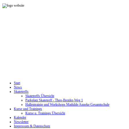
Start
News
Skatetreffs
Skatetreffs Übersicht
Parkplatz Skatetreff - Theo-Breider-Weg 1
Hallentrainig und Workshops Mathilde Anneke Gesamtschule
Kurse und Trainings
Kurse u. Trainings Übersicht
Kalender
Newsletter
Impressum & Datenschutz