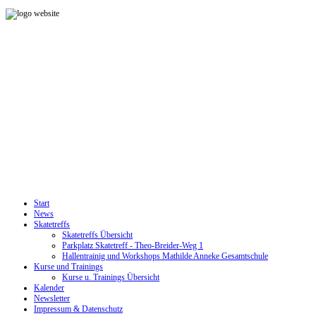
Start
News
Skatetreffs
Skatetreffs Übersicht
Parkplatz Skatetreff - Theo-Breider-Weg 1
Hallentrainig und Workshops Mathilde Anneke Gesamtschule
Kurse und Trainings
Kurse u. Trainings Übersicht
Kalender
Newsletter
Impressum & Datenschutz