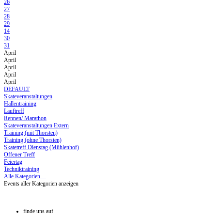
26
27
28
29
14
30
31
April
April
April
April
April
DEFAULT
Skateveranstaltungen
Hallentraining
Lauftreff
Rennen/ Marathon
Skateveranstaltungen Extern
Training (mit Thorsten)
Training (ohne Thorsten)
Skatetreff Dienstag (Mühlenhof)
Offener Treff
Feiertag
Techniktraining
Alle Kategorien ...
Events aller Kategorien anzeigen
finde uns auf